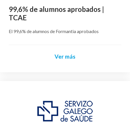
99,6% de alumnos aprobados |
TCAE
El 99,6% de alumnos de Formantia aprobados
Ver más