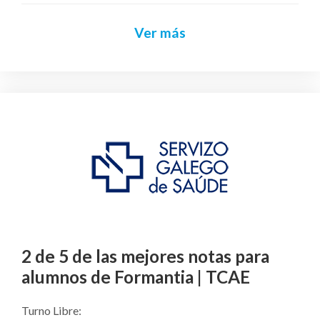
Ver más
2 de 5 de las mejores notas para
alumnos de Formantia | TCAE
Turno Libre: