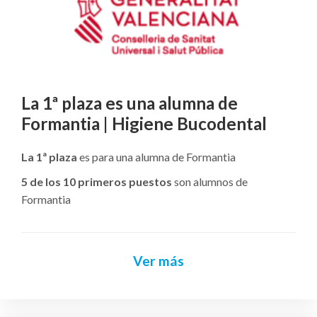
La 1ª plaza es una alumna de
Formantia | Higiene Bucodental
La 1ª plaza
es para una alumna de Formantia
5 de los 10 primeros puestos
son alumnos de
Formantia
Ver más