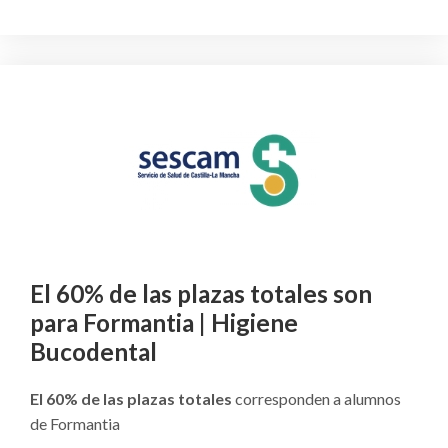
El 60% de las plazas totales son
para Formantia | Higiene
Bucodental
El 60% de las plazas totales
corresponden a alumnos
de Formantia