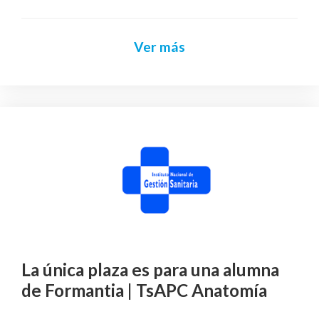
Ver más
La única plaza es para una alumna
de Formantia | TsAPC Anatomía