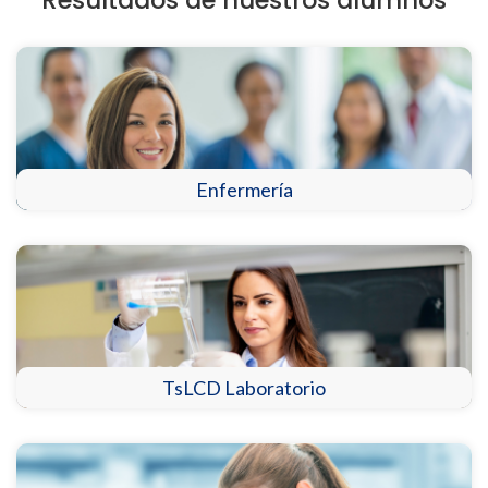
Enfermería
TsLCD Laboratorio