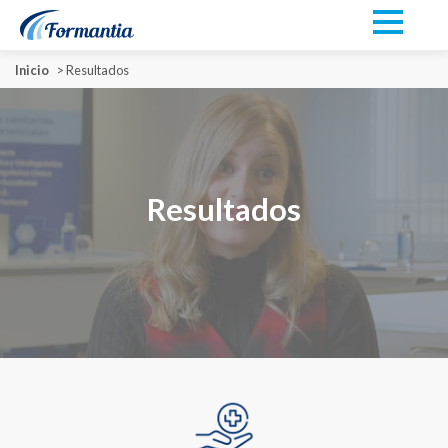
Inicio
>
Resultados
Resultados