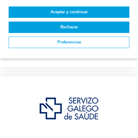
Formantia
Aceptar y continuar
2 de los 6 primeros
resultados son para alumnos de
Formantia
Rechazar
Preferencias
Ver más