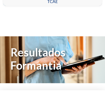
TCAE
Resultados
Formantia