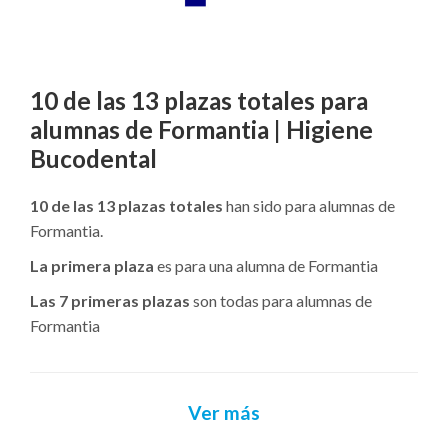
10 de las 13 plazas totales para
alumnas de Formantia | Higiene
Bucodental
10 de las 13 plazas totales
han sido para alumnas de
Formantia.
La primera plaza
es para una alumna de Formantia
Las 7 primeras plazas
son todas para alumnas de
Formantia
Ver más