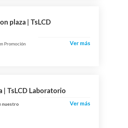
on plaza | TsLCD
Ver más
 en Promoción
a | TsLCD Laboratorio
Ver más
n
nuestro