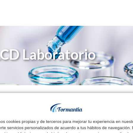
LCD Laboratorio
% de las plazas | TsLCD Laboratorio
mos cookies propias y de terceros para mejorar tu experiencia en nues
de las plazas
de Promoción interna para alumnos de Formantia
erte servicios personalizados de acuerdo a tus hábitos de navegación. E