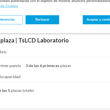
 cookies publicitarias con el objetivo de mostrar anuncios personalizados
a de Cookies
eferencias
Rechazar
Aceptar y cont
 plaza | TsLCD Laboratorio
bre:
primer puesto
3 de las 6 primeras
plazas
iscapacidad:
e las 5
plazas totales