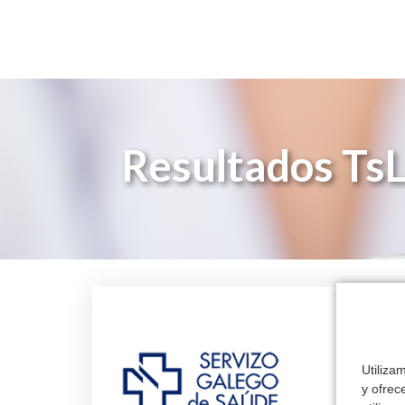
Resultados Ts
El 66
Utiliza
El 66% 
y ofrec