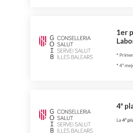
1er p
Labo
* Primer
* 4ª mej
4ª pl
La
4ª pl