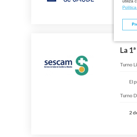
utiliza
Polític
Pr
La 1ª
Turno Li
El 
Turno D
2 d