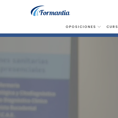
OPOSICIONES
CUR
Inicio
>
Resultados
>
Tsldc Laboratorio