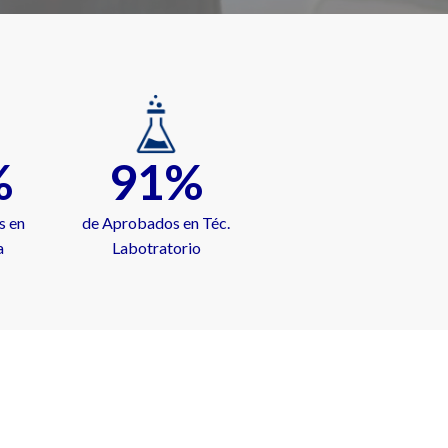
%
91%
s en
de Aprobados en Téc.
a
Labotratorio