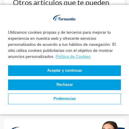
Otros artículos que te pueden
interesar:
Utilizamos cookies propias y de terceros para mejorar tu
Estado de
3 de las 10 primeras
experiencia en nuestra web y ofrecerte servicios
convocatorias y
notas de TEAP –
personalizados de acuerdo a tus hábitos de navegación. El
plazas de TEAP –
Técnico Superior
sitio utiliza cookies publicitarias con el objetivo de mostrar
Técnico Superior ...
Anatom...
anuncios personalizados.
Política de Cookies
El Servicio de Salud
Aceptar y continuar
de Castilla y León
aprueba la relación ...
Rechazar
Preferencias