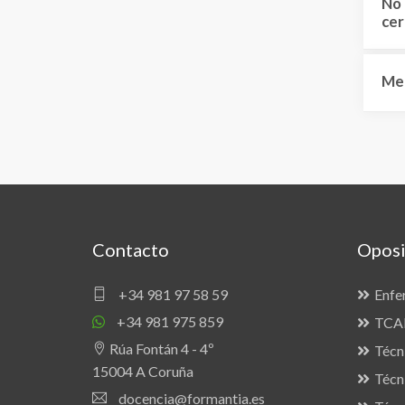
No 
cer
Me 
Contacto
Oposi
+34 981 97 58 59
Enfe
+34 981 975 859
TCAE
Rúa Fontán 4 - 4º
Técn
15004 A Coruña
Técn
docencia@formantia.es