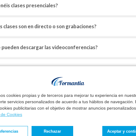
néis clases presenciales?
s clases son en directo o son grabaciones?
 pueden descargar las videoconferencias?
ántas veces puedo hacer los test?
 pueden descargar o imprimir los test?
mos cookies propias y de terceros para mejorar tu experiencia en nues
erte servicios personalizados de acuerdo a tus hábitos de navegación. E
 cookies publicitarias con el objetivo de mostrar anuncios personalizados
edo acceder a la plataforma desde cualquier sitio en cual
a de Cookies
é me podéis decir sobre la accesibilidad de vuestra forma
eferencias
Rechazar
Aceptar y cont