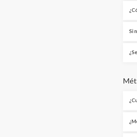
¿Có
Si 
¿Se
Mét
¿Cu
¿Me