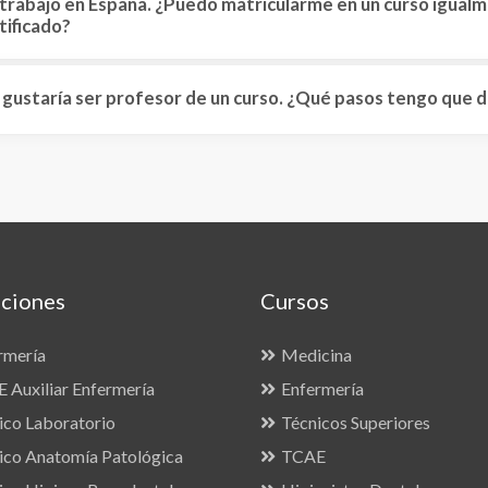
trabajo en España. ¿Puedo matricularme en un curso igual
tificado?
gustaría ser profesor de un curso. ¿Qué pasos tengo que d
ciones
Cursos
rmería
Medicina
 Auxiliar Enfermería
Enfermería
ico Laboratorio
Técnicos Superiores
ico Anatomía Patológica
TCAE