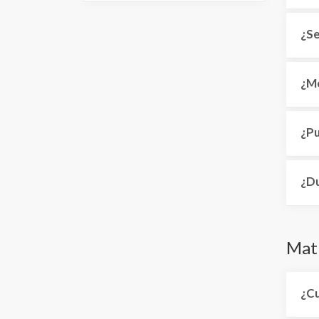
¿Se
¿Me
¿Pu
¿Du
Matr
¿Cu