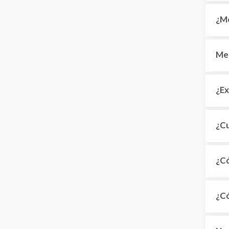
¿Me
Me 
¿Ex
¿Cu
¿Có
¿Có