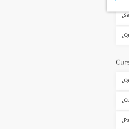
¿Se
¿Qu
Cur
¿Qu
¿Cu
¿Pa