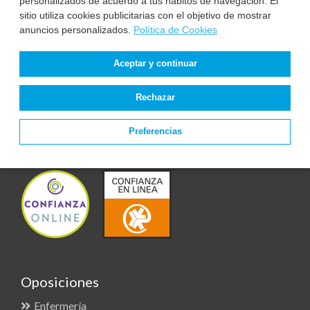
personalizados de acuerdo a tus hábitos de navegación. El
sitio utiliza cookies publicitarias con el objetivo de mostrar
anuncios personalizados.
Política de Cookies
Contacto
+34 981 97 58 59
Aceptar y continuar
+34 981 975 859
Rechazar
Rúa Fontán 4 - 4º
15004 A Coruña
Preferencias
docencia@formantia.es
Oposiciones
Enfermería