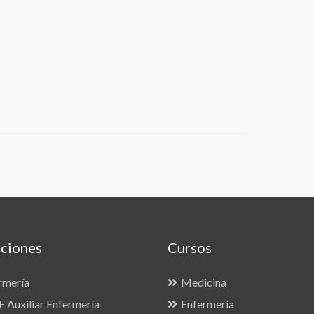
ciones
Cursos
rmería
Medicina
 Auxiliar Enfermería
Enfermería