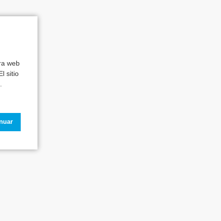
tra web
l sitio
.
inuar