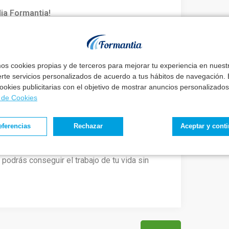
lia Formantia!
mos cookies propias y de terceros para mejorar tu experiencia en nues
la Familia Formantia.
erte servicios personalizados de acuerdo a tus hábitos de navegación. E
 cookies publicitarias con el objetivo de mostrar anuncios personalizados
a de Cookies
Telegram
eferencias
Rechazar
Aceptar y cont
n buen método.
eguir tus metas
sin renunciar a tu vida.
, podrás conseguir el trabajo de tu vida sin