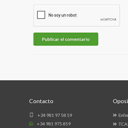
Contacto
Oposi
+34 981 97 58 59
Enfe
+34 981 975 859
TCAE