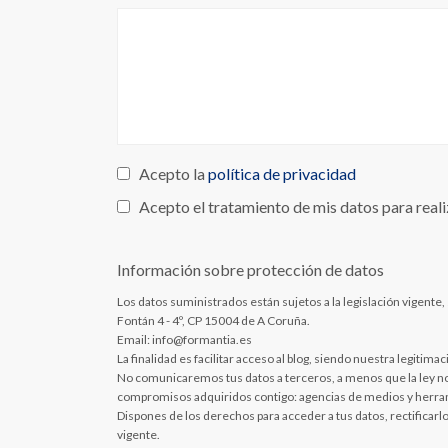
Acepto la
política de privacidad
Acepto el tratamiento de mis datos para reali
Información sobre protección de datos
Los datos suministrados están sujetos a la legislación vigente,
Fontán 4 - 4º, CP 15004 de A Coruña.
Email: info@formantia.es
La finalidad es facilitar acceso al blog, siendo nuestra legitim
No comunicaremos tus datos a terceros, a menos que la ley nos 
compromisos adquiridos contigo: agencias de medios y herra
Dispones de los derechos para acceder a tus datos, rectificarlo
vigente.