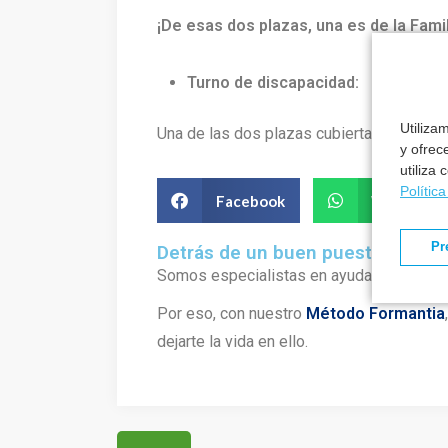
¡De esas dos plazas, una es de la Fami
Turno de discapacidad:
Utiliza
Una de las dos plazas cubiertas de es de 
y ofrec
utiliza
Polític
Facebook
WhatsApp
Pr
Detrás de un buen puesto hay u
Somos especialistas en ayudarte a cons
Por eso, con nuestro
Método Formantia
dejarte la vida en ello.