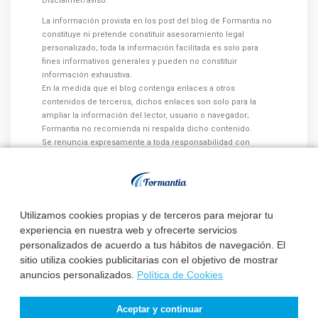
Disclaimer/aviso:
La información provista en los post del blog de Formantia no
constituye ni pretende constituir asesoramiento legal
personalizado; toda la información facilitada es solo para
fines informativos generales y pueden no constituir
información exhaustiva.
En la medida que el blog contenga enlaces a otros
contenidos de terceros, dichos enlaces son solo para la
ampliar la información del lector, usuario o navegador;
Formantia no recomienda ni respalda dicho contenido.
Se renuncia expresamente a toda responsabilidad con
respecto a las acciones tomadas o no tomadas en base al
contenido de los post del blog.
Utilizamos cookies propias y de terceros para mejorar tu
experiencia en nuestra web y ofrecerte servicios
personalizados de acuerdo a tus hábitos de navegación. El
sitio utiliza cookies publicitarias con el objetivo de mostrar
Otros artículos que te pueden
anuncios personalizados.
Política de Cookies
interesar:
Aceptar y continuar