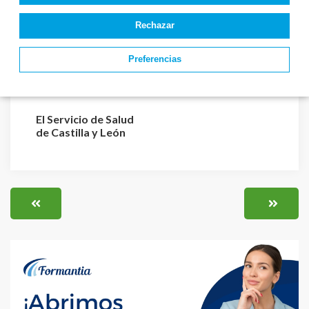
Rechazar
Estado de
3 de las 10 primeras
convocatorias y
notas de TEAP –
Preferencias
plazas de TEAP –
Técnico Superior
Técnico Superior ...
Anatom...
El Servicio de Salud
de Castilla y León
aprueba la relación ...