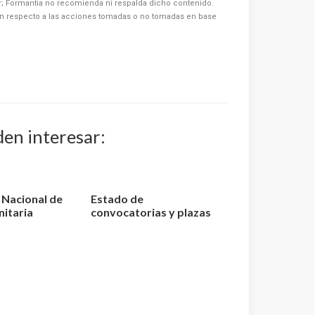
or; Formantia no recomienda ni respalda dicho contenido.
n respecto a las acciones tomadas o no tomadas en base
den interesar:
o Nacional de
Estado de
nitaria
convocatorias y plazas
elaci...
de TCAE – Auxiliar de
Enfer...