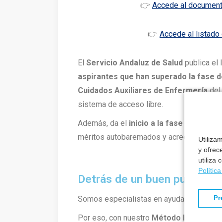
👉
Accede al document
👉
Accede al listado
El
Servicio Andaluz de Salud
publica el 
aspirantes que han superado la fase d
Cuidados Auxiliares de Enfermería
del
sistema de acceso libre.
Además, da el
inicio a la fase de conc
méritos autobaremados y acreditados pr
Utiliza
y ofrec
utiliza
Polític
Detrás de un buen puesto h
Somos especialistas en ayudarte a cons
Pr
Por eso, con nuestro
Método Formantia