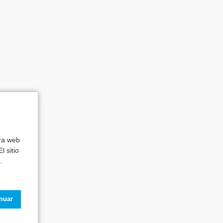
tra web
l sitio
.
inuar