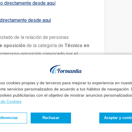
o directamente desde aquí
 directamente desde aquí
listado de la relación de personas
e oposición
de la categoría de
Técnico en
 concurso-oposición convocado por el
urso
donde el Tribunal Calificador valorará los
esentados.
mos cookies propias y de terceros para mejorar tu experiencia en nues
erte servicios personalizados de acuerdo a tus hábitos de navegación. E
 cookies publicitarias con el objetivo de mostrar anuncios personalizados
a de Cookies
ay un buen método
eguir tus metas
sin renunciar a tu vida.
eferencias
Rechazar
Aceptar y cont
, podrás conseguir el trabajo de tu vida sin