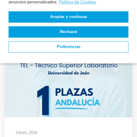
17 julio, 2026
anuncios personalizados.
Política de Cookies
El Servicio Murciano de Salud
Aceptar y continuar
publica la previsión de la fecha
de examen de TEL – Técnico
Rechazar
Superior Laboratorio
Preferencias
14 julio, 2026