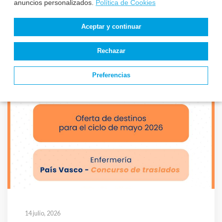
16 julio, 2026
anuncios personalizados.
Política de Cookies
El Consejo Insular de Eivissa
Aceptar y continuar
convoca 5 plazas de Enfermería
por concurso-oposición
Rechazar
Preferencias
14 julio, 2026