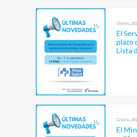
15 junio, 20
El Ser
plazo 
Lista 
Técnic
12 junio, 20
El Min