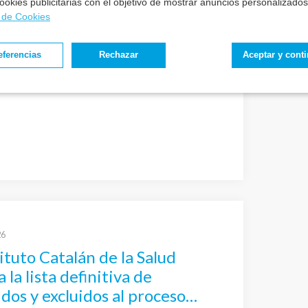
 cookies publicitarias con el objetivo de mostrar anuncios personalizados
a de Cookies
vicio de Salud de Castilla y
ublica la relación definitiva
eferencias
Rechazar
Aceptar y cont
 candidatos de la bolsa de
 de personal estatutario
al de TEL – Técnico Superior
atorio
26
tituto Catalán de la Salud
 la lista definitiva de
dos y excluidos al proceso