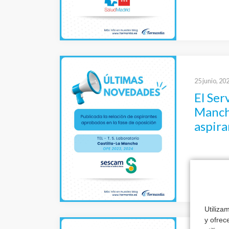
25 junio, 20
El Ser
Mancha
aspira
oposic
Labor
Utiliza
y ofrec