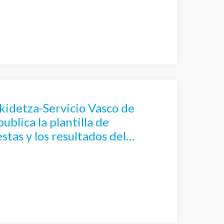
ivo de TEL – Técnico Superior
atorio
kidetza-Servicio Vasco de
publica la plantilla de
stas y los resultados del
cio de la fase de oposición de
Técnico Superior Laboratorio