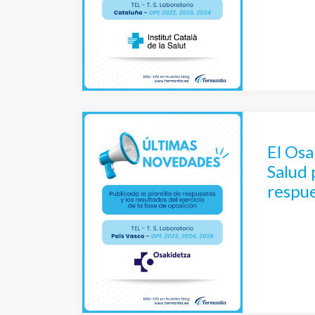
select
Labor
El Osa
Salud 
respue
ejerci
TEL – 