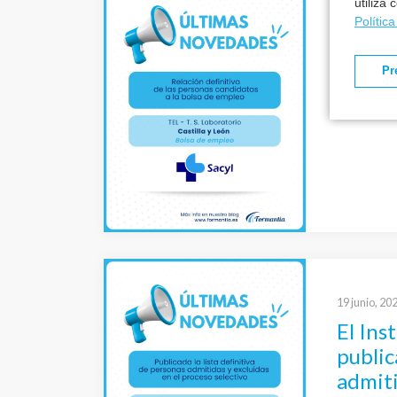
utiliza
Polític
El Ser
León p
Pr
de los
empleo
tempor
Labor
19 junio, 20
El Ins
publica
admiti