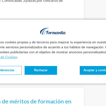
a: Convocadas 3 plazas por concurso de
mos cookies propias y de terceros para mejorar tu experiencia en nues
ocadas para Técnico Superior
erte servicios personalizados de acuerdo a tus hábitos de navegación. E
 2023
 cookies publicitarias con el objetivo de mostrar anuncios personalizados
a de Cookies
as para Técnico anatomía patológica de las
abilización y otras pendientes.
eferencias
Rechazar
Aceptar y cont
ón de méritos de formación en