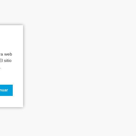
tra web
l sitio
.
inuar