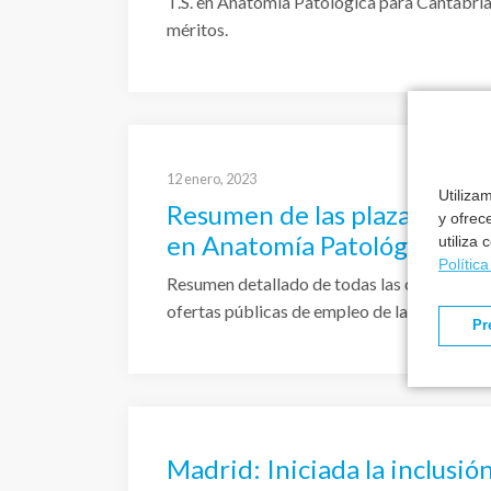
T.S. en Anatomía Patológica para Cantabri
méritos.
12 enero, 2023
Utiliza
Resumen de las plazas conv
y ofrec
en Anatomía Patológica en
utiliza
Polític
Resumen detallado de todas las convocatori
ofertas públicas de empleo de la Ley de Est
Pr
Madrid: Iniciada la inclusi