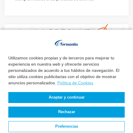
Utilizamos cookies propias y de terceros para mejorar tu
experiencia en nuestra web y ofrecerte servicios
personalizados de acuerdo a tus hábitos de navegación. El
sitio utiliza cookies publicitarias con el objetivo de mostrar
anuncios personalizados.
Política de Cookies
Aceptar y continuar
19 junio, 2023
Pregunta Test del día para
Rechazar
Enfermería
Formantia oposiciones Enfermería. Ponte a prueba
Preferencias