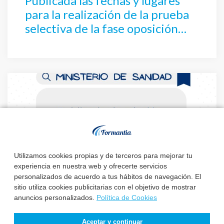
Publicada las fechas y lugares
para la realización de la prueba
selectiva de la fase oposición
para el SESCAM
Utilizamos cookies propias y de terceros para mejorar tu
experiencia en nuestra web y ofrecerte servicios
personalizados de acuerdo a tus hábitos de navegación. El
sitio utiliza cookies publicitarias con el objetivo de mostrar
20 febrero, 2024
anuncios personalizados.
Política de Cookies
Publicada la relación definitiva
Aceptar y continuar