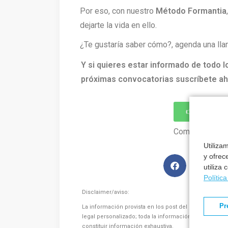
Por eso, con nuestro
Método Formantia
dejarte la vida en ello.
¿Te gustaría saber cómo?, agenda una lla
Y si quieres estar informado de todo l
próximas convocatorias suscríbete ah
👉 Quiero 
Compártelo en 
Utiliza
y ofrec
utiliza
Polític
Disclaimer/aviso:
Pr
La información provista en los post del blog de Forma
legal personalizado; toda la información facilitada e
constituir información exhaustiva.