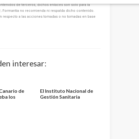
ntenidos de terceros, dichos enlaces son solo para la
or; Formantia no recomienda ni respalda dicho contenido.
n respecto a las acciones tomadas o no tomadas en base
den interesar:
 Canario de
El Instituto Nacional de
eba los
Gestión Sanitaria
efiniti...
aprueba la relaci...