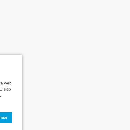
tra web
l sitio
.
inuar