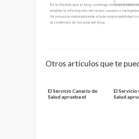
En la medida que el blog contenga enlaces a otros co
ampliar la información del lector, usuario o navegad
Se renuncia expresamente a toda responsabilidad co
al contenido de los post del blog.
Otros artículos que te pue
El Servicio Canario de
El Servicio
Salud aprueba el
Salud apru
procedimiento de pet...
resultados d