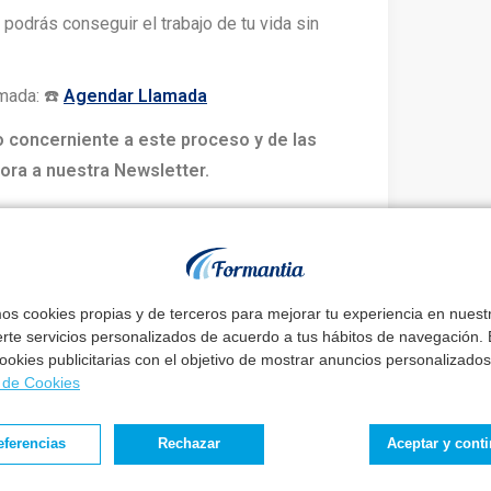
, podrás conseguir el trabajo de tu vida sin
mada: ☎️
Agendar Llamada
o concerniente a este proceso y de las
ora a nuestra Newsletter.
estar informado
tus redes sociales
mos cookies propias y de terceros para mejorar tu experiencia en nues
erte servicios personalizados de acuerdo a tus hábitos de navegación. E
 cookies publicitarias con el objetivo de mostrar anuncios personalizados
a de Cookies
eferencias
Rechazar
Aceptar y cont
ntia no constituye ni pretende constituir asesoramiento
s solo para fines informativos generales y pueden no