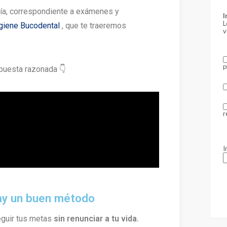
 día, correspondiente a exámenes y
I
L
igiene Bucodental
, que te traeremos
v
S
E
L
l
p
spuesta razonada 👇
e
N
n
p
D
r
r
e
I
ay un buen método
eguir tus metas
sin renunciar a tu vida.