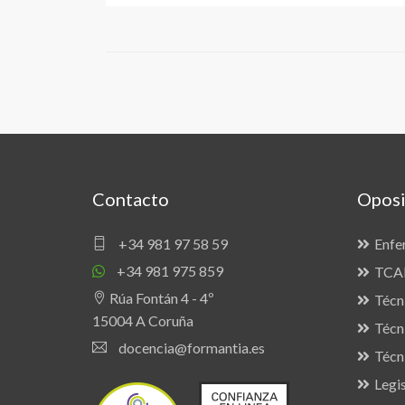
Contacto
Oposi
+34 981 97 58 59
Enfe
+34 981 975 859
TCAE
Rúa Fontán 4 - 4º
Técn
15004 A Coruña
Técn
docencia@formantia.es
Técn
Legis