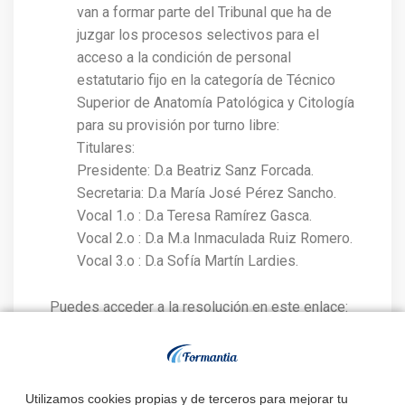
van a formar parte del Tribunal que ha de
juzgar los procesos selectivos para el
acceso a la condición de personal
estatutario fijo en la categoría de Técnico
Superior de Anatomía Patológica y Citología
para su provisión por turno libre:
Titulares:
Presidente: D.a Beatriz Sanz Forcada.
Secretaria: D.a María José Pérez Sancho.
Vocal 1.o : D.a Teresa Ramírez Gasca.
Vocal 2.o : D.a M.a Inmaculada Ruiz Romero.
Vocal 3.o : D.a Sofía Martín Lardies.
Puedes acceder a la resolución en este enlace:
http://www.boa.aragon.es/cgi-
bin/EBOA/BRSCGI?
CMD=VEROBJ&MLKOB=1208067743535&type=pdf
Utilizamos cookies propias y de terceros para mejorar tu