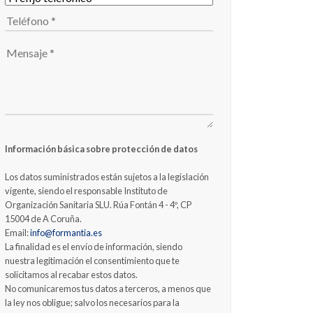
Información básica sobre protección de datos
Los datos suministrados están sujetos a la legislación
vigente, siendo el responsable Instituto de
Organización Sanitaria SLU. Rúa Fontán 4 - 4º, CP
15004 de A Coruña.
Email:
info@formantia.es
La finalidad es el envío de información, siendo
nuestra legitimación el consentimiento que te
solicitamos al recabar estos datos.
No comunicaremos tus datos a terceros, a menos que
la ley nos obligue; salvo los necesarios para la