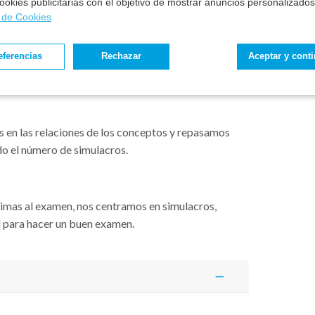
 cookies publicitarias con el objetivo de mostrar anuncios personalizados
ulos + 1 de legislación común.
Nos centramos
a de Cookies
conceptos.
i la fecha del examen se adelanta, el programa se
eferencias
Rechazar
Aceptar y cont
adicionalmente los meses o módulos a los que
 en las relaciones de los conceptos y repasamos
do el número de simulacros.
ximas al examen, nos centramos en simulacros,
l para hacer un buen examen.