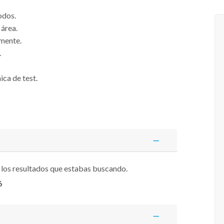
todos.
área.
lmente.
.
ica de test.
 los resultados que estabas buscando.
6