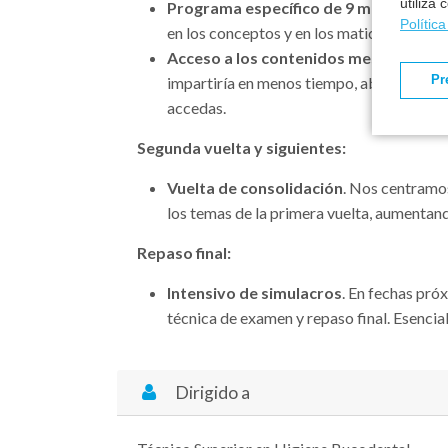
utiliza
Programa específico de 9 meses o mód
Polític
en los conceptos y en los matices de los 
Acceso a los contenidos mes a mes
. S
Pr
impartiría en menos tiempo, abonándose 
accedas.
Segunda vuelta y siguientes:
Vuelta de consolidación
. Nos centramos
los temas de la primera vuelta, aumentan
Repaso final:
Intensivo de simulacros
. En fechas pró
técnica de examen y repaso final. Esencia
Dirigido a