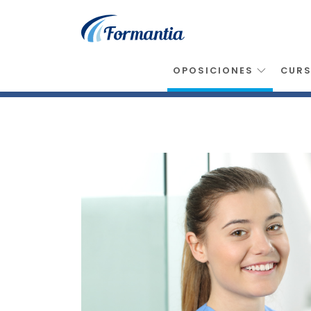
OPOSICIONES
CUR
Inicio
>
Oposiciones
>
Tecnico Higiene Buco