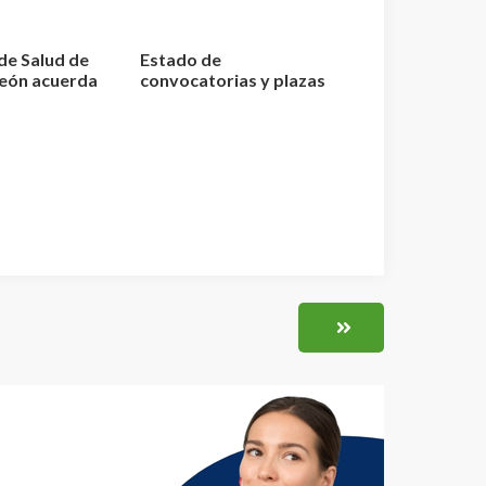
 de Salud de
Estado de
León acuerda
convocatorias y plazas
...
de TEL – Técnico
Superior L...