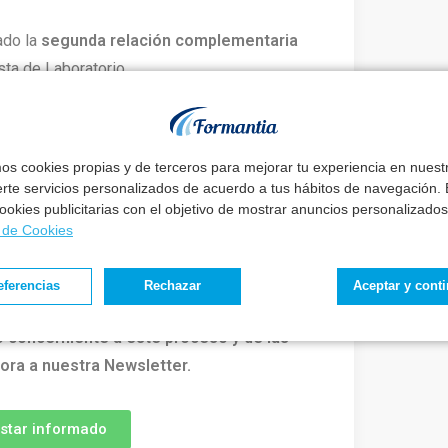
ado la
segunda relación complementaria
ta de Laboratorio.
ay un buen método
mos cookies propias y de terceros para mejorar tu experiencia en nues
erte servicios personalizados de acuerdo a tus hábitos de navegación. E
eguir tus metas
sin renunciar a tu vida.
 cookies publicitarias con el objetivo de mostrar anuncios personalizados
a de Cookies
, podrás conseguir el trabajo de tu vida sin
eferencias
Rechazar
Aceptar y cont
mada: ☎️
Agendar Llamada
o concerniente a este proceso y de las
ora a nuestra Newsletter.
estar informado