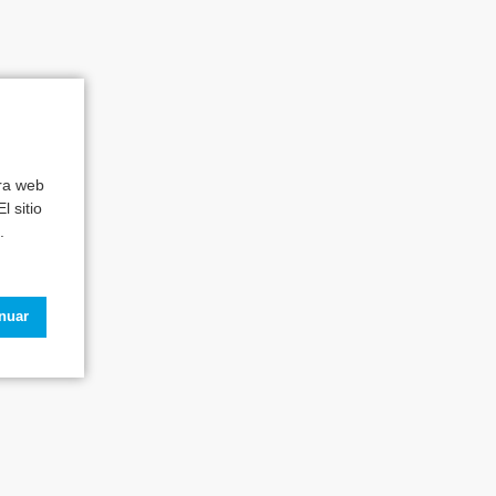
tra web
l sitio
.
inuar