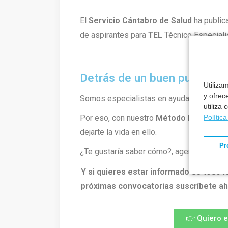
El
Servicio Cántabro de Salud
ha public
de aspirantes para
TEL
Técnico Especialis
Detrás de un buen puesto h
Utiliza
y ofrec
Somos especialistas en ayudarte a cons
utiliza
Polític
Por eso, con nuestro
Método Formantia
dejarte la vida en ello.
Pr
¿Te gustaría saber cómo?, agenda una lla
Y si quieres estar informado de todo l
próximas convocatorias suscríbete ah
👉 Quiero 