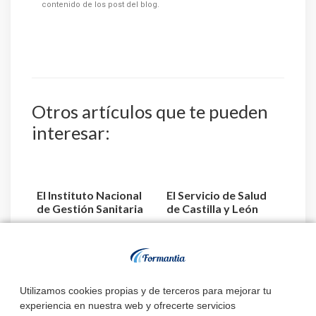
contenido de los post del blog.
Otros artículos que te pueden
interesar:
El Instituto Nacional
El Servicio de Salud
de Gestión Sanitaria
de Castilla y León
aprueba la relaci...
acuerda la
designaci...
Estado de
convocatorias y
Utilizamos cookies propias y de terceros para mejorar tu
plazas de TEL –
experiencia en nuestra web y ofrecerte servicios
Técnico Superior L...