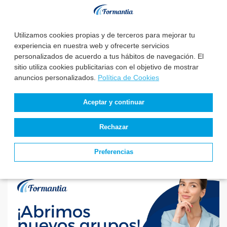
Estado de
3 de las 10 primeras
convocatorias y
notas de TEAP –
Utilizamos cookies propias y de terceros para mejorar tu
plazas de TEAP –
Técnico Superior
experiencia en nuestra web y ofrecerte servicios
Técnico Superior ...
Anatom...
personalizados de acuerdo a tus hábitos de navegación. El
sitio utiliza cookies publicitarias con el objetivo de mostrar
El Servicio de Salud
anuncios personalizados.
Política de Cookies
de Castilla y León
aprueba la relación ...
Aceptar y continuar
Rechazar
Preferencias