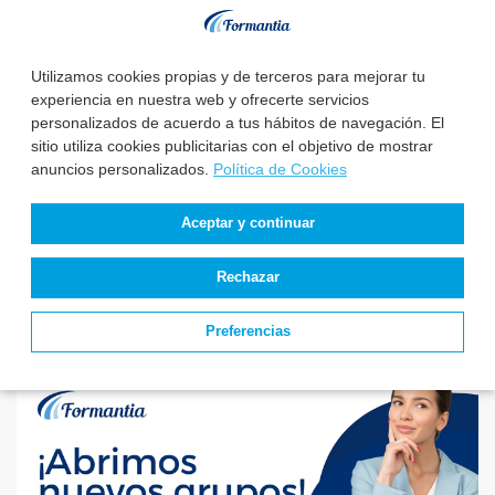
La Diputación
El Instituto Nacional
Provincial de
de Gestión Sanitaria
Utilizamos cookies propias y de terceros para mejorar tu
Valladolid convoca 3
aprueba la relaci...
experiencia en nuestra web y ofrecerte servicios
plazas de E...
personalizados de acuerdo a tus hábitos de navegación. El
sitio utiliza cookies publicitarias con el objetivo de mostrar
Estado de
anuncios personalizados.
Política de Cookies
convocatorias y
plazas de Enfermería
Aceptar y continuar
Rechazar
Preferencias