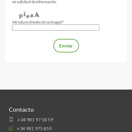
mi solicitud de información.
vigente.
Introduce el texto de la imagen*
Contacto
+34 981 97 58 59
+34 981 975 859