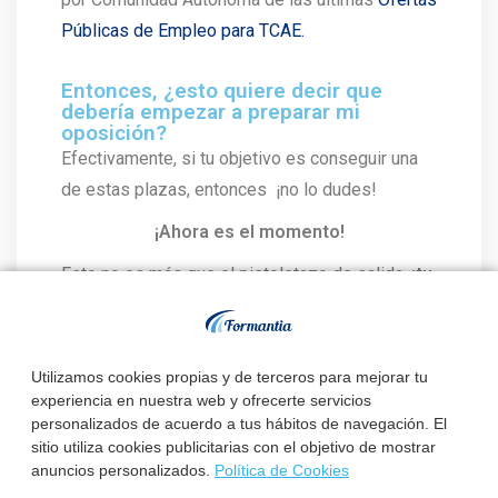
Públicas de Empleo para TCAE.
Entonces, ¿esto quiere decir que
debería empezar a preparar mi
oposición?
Efectivamente, si tu objetivo es conseguir una
de estas plazas, entonces ¡no lo dudes!
¡Ahora es el momento!
Esto no es más que el pistoletazo de salida,
¡tu
futuro empieza ahora!
Es la señal que necesitabas para empezar a
prepararte.
Utilizamos cookies propias y de terceros para mejorar tu
experiencia en nuestra web y ofrecerte servicios
personalizados de acuerdo a tus hábitos de navegación. El
Detrás de un buen puesto hay un buen
sitio utiliza cookies publicitarias con el objetivo de mostrar
método.
anuncios personalizados.
Política de Cookies
Somos especialistas en ayudarte a conseguir