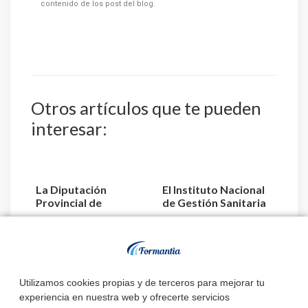
contenido de los post del blog.
Otros artículos que te pueden
interesar:
La Diputación
El Instituto Nacional
Provincial de
de Gestión Sanitaria
Valladolid convoca 3
aprueba la relaci...
plazas de E...
Estado de
convocatorias y
Utilizamos cookies propias y de terceros para mejorar tu
plazas de Enfermería
experiencia en nuestra web y ofrecerte servicios