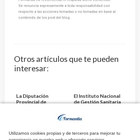
Se renuncia expresamente a toda responsabilidad con
respecto a las acciones tomadas o no tomadas en base al
contenido de los post del blog.
Otros artículos que te pueden
interesar:
La Diputación
El Instituto Nacional
Provincial de
de Gestión Sanitaria
Valladolid convoca 3
aprueba la relaci...
plazas de E...
Estado de
Utilizamos cookies propias y de terceros para mejorar tu
convocatorias y
experiencia en nuestra web y ofrecerte servicios