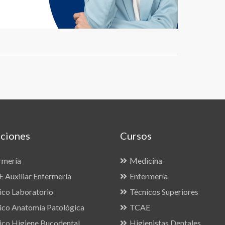
ciones
Cursos
rmería
Medicina
 Auxiliar Enfermería
Enfermería
ico Laboratorio
Técnicos Superiores
ico Anatomía Patológica
TCAE
ico Higiene Bucodental
Higienistas Dentales