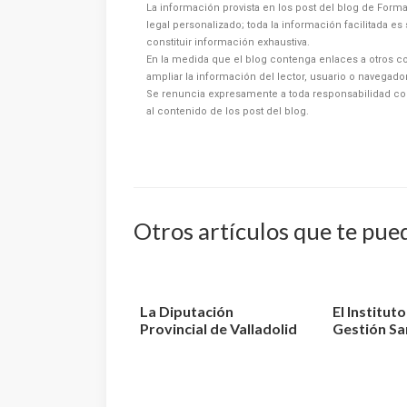
La información provista en los post del blog de Forma
legal personalizado; toda la información facilitada e
constituir información exhaustiva.
En la medida que el blog contenga enlaces a otros co
ampliar la información del lector, usuario o navegad
Se renuncia expresamente a toda responsabilidad co
al contenido de los post del blog.
Otros artículos que te pue
La Diputación
El Institut
Provincial de Valladolid
Gestión Sa
convoca 3 plazas de E...
aprueba la r