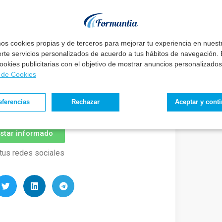
eguir tus metas
sin renunciar a tu vida.
, podrás conseguir el trabajo de tu vida sin
mos cookies propias y de terceros para mejorar tu experiencia en nues
erte servicios personalizados de acuerdo a tus hábitos de navegación. E
 cookies publicitarias con el objetivo de mostrar anuncios personalizados
mada: ☎️
Agendar Llamada
a de Cookies
o concerniente a este proceso y de las
ora a nuestra Newsletter.
eferencias
Rechazar
Aceptar y cont
estar informado
tus redes sociales