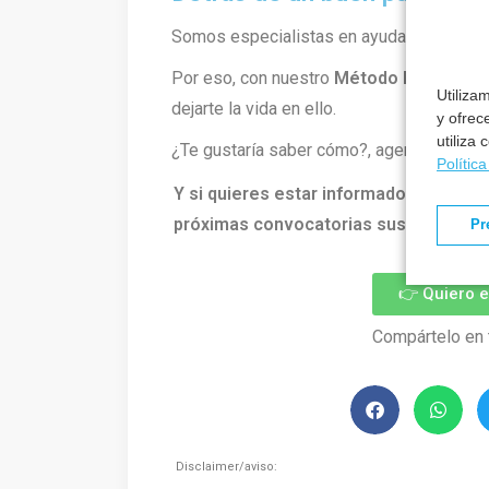
Somos especialistas en ayudarte a cons
Por eso, con nuestro
Método Formantia
Utiliza
dejarte la vida en ello.
y ofrec
utiliza
¿Te gustaría saber cómo?, agenda una lla
Polític
Y si quieres estar informado de todo l
próximas convocatorias suscríbete ah
Pr
👉 Quiero 
Compártelo en 
Disclaimer/aviso: