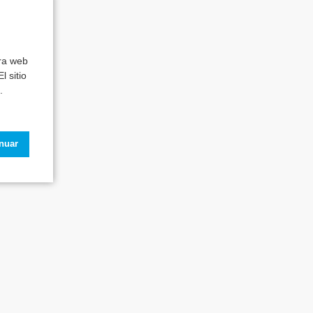
tra web
l sitio
.
inuar