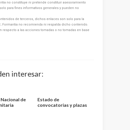
ntia no constituye ni pretende constituir asesoramiento
s solo para fines informativos generales y pueden no
ntenidos de terceros, dichos enlaces son solo para la
or; Formantia no recomienda ni respalda dicho contenido.
n respecto a las acciones tomadas o no tomadas en base
den interesar:
o Nacional de
Estado de
nitaria
convocatorias y plazas
elaci...
de Enfermería