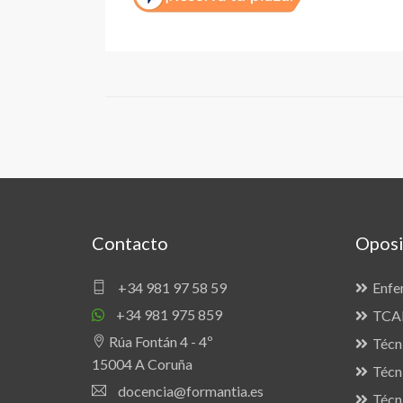
Contacto
Oposi
+34 981 97 58 59
Enfe
+34 981 975 859
TCAE
Rúa Fontán 4 - 4º
Técn
15004 A Coruña
Técn
docencia@formantia.es
Técn