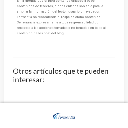
En la medida que el blog contenga enlaces a otros
contenidos de terceros, dichos enlaces son solo para la
ampliar la información del lector, usuario o navegador;
Formantia no recomienda ni respalda dicho contenido.
Se renuncia expresamente a toda responsabilidad con
respecto a las acciones tomadas o no tomadas en base al
contenido de los post del blog.
Otros artículos que te pueden
interesar:
La Diputación
El Instituto Nacional
Provincial de
de Gestión Sanitaria
Valladolid convoca 3
aprueba la relaci...
plazas de E...