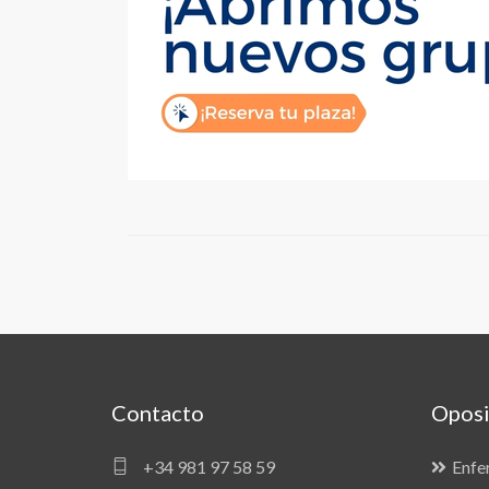
Contacto
Oposi
+34 981 97 58 59
Enfe