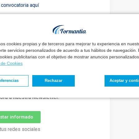
 convocatoria aquí
ay un buen método
eguir tus metas
sin renunciar a tu vida.
mos cookies propias y de terceros para mejorar tu experiencia en nues
erte servicios personalizados de acuerdo a tus hábitos de navegación. E
, podrás conseguir el trabajo de tu vida sin
 cookies publicitarias con el objetivo de mostrar anuncios personalizados
a de Cookies
mada: ☎️
Agendar Llamada
eferencias
Rechazar
Aceptar y cont
o concerniente a este proceso y de las
ora a nuestra Newsletter.
estar informado
tus redes sociales