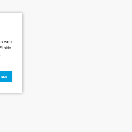
tra web
l sitio
.
inuar