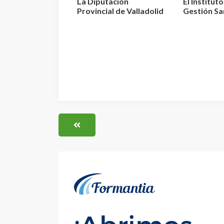
La Diputación
El Institut
Provincial de Valladolid
Gestión Sa
convoca 3 plazas de E...
aprueba la r