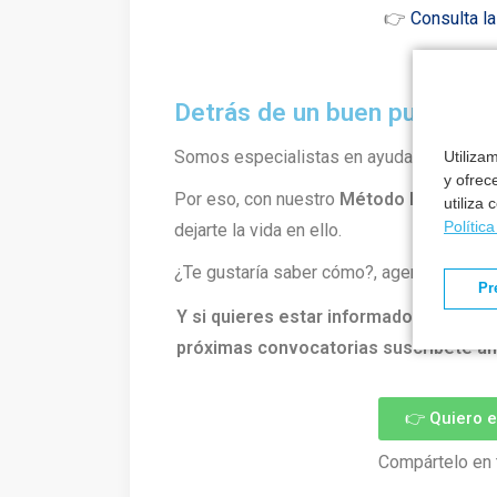
👉
Consulta la
Detrás de un buen puesto h
Somos especialistas en ayudarte a cons
Utiliza
y ofrec
Por eso, con nuestro
Método Formantia
utiliza
Polític
dejarte la vida en ello.
¿Te gustaría saber cómo?, agenda una lla
Pr
Y si quieres estar informado de todo l
próximas convocatorias suscríbete ah
👉 Quiero 
Compártelo en 