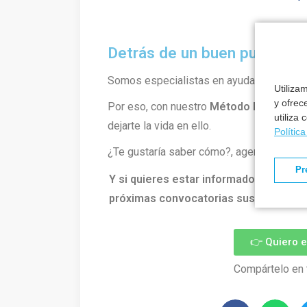
Detrás de un buen puesto h
Somos especialistas en ayudarte a cons
Utiliza
y ofrec
Por eso, con nuestro
Método Formantia
utiliza
dejarte la vida en ello.
Polític
¿Te gustaría saber cómo?, agenda una lla
Pr
Y si quieres estar informado de todo l
próximas convocatorias suscríbete ah
👉 Quiero 
Compártelo en 