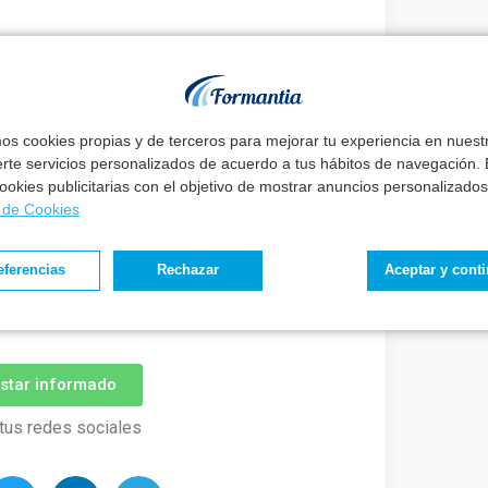
ay un buen método
eguir tus metas
sin renunciar a tu vida.
mos cookies propias y de terceros para mejorar tu experiencia en nues
erte servicios personalizados de acuerdo a tus hábitos de navegación. E
, podrás conseguir el trabajo de tu vida sin
 cookies publicitarias con el objetivo de mostrar anuncios personalizados
a de Cookies
mada: ☎️
Agendar Llamada
eferencias
Rechazar
Aceptar y cont
o concerniente a este proceso y de las
ora a nuestra Newsletter.
estar informado
tus redes sociales