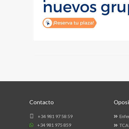
Contacto
Oposi
+34 981 97 58 59
Enfe
+34 981 975 859
TCAE