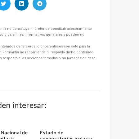
ntia no constituye ni pretende constituir asesoramiento
s solo para fines informativos generales y pueden no
ntenidos de terceros, dichos enlaces son solo para la
or; Formantia no recomienda ni respalda dicho contenido.
n respecto a las acciones tomadas o no tomadas en base
den interesar:
o Nacional de
Estado de
nitaria
convocatorias y plazas