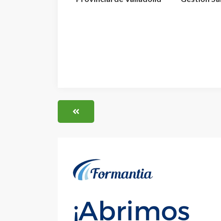
convoca 3 plazas de E...
aprueba la r