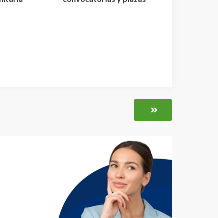
elaci...
de Enfermería