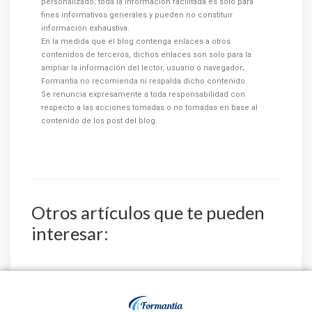
personalizado; toda la información facilitada es solo para
fines informativos generales y pueden no constituir
información exhaustiva.
En la medida que el blog contenga enlaces a otros
contenidos de terceros, dichos enlaces son solo para la
ampliar la información del lector, usuario o navegador;
Formantia no recomienda ni respalda dicho contenido.
Se renuncia expresamente a toda responsabilidad con
respecto a las acciones tomadas o no tomadas en base al
contenido de los post del blog.
Otros artículos que te pueden
interesar:
El Servicio Aragonés
El Instituto Nacional
de Salud publica la
de Gestión Sanitaria