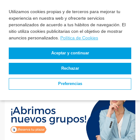
relación de aspiran...
aprueba la relaci...
Utilizamos cookies propias y de terceros para mejorar tu
experiencia en nuestra web y ofrecerte servicios
personalizados de acuerdo a tus hábitos de navegación. El
El Instituto Nacional
sitio utiliza cookies publicitarias con el objetivo de mostrar
de Gestión Sanitaria
anuncios personalizados.
Política de Cookies
aprueba la relaci...
Aceptar y continuar
Rechazar
Preferencias