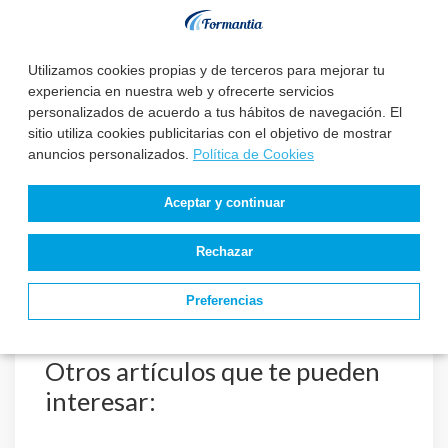
Disclaimer/aviso:
La información provista en los post del blog de Formantia no
constituye ni pretende constituir asesoramiento legal
personalizado; toda la información facilitada es solo para
Utilizamos cookies propias y de terceros para mejorar tu
fines informativos generales y pueden no constituir
experiencia en nuestra web y ofrecerte servicios
información exhaustiva.
personalizados de acuerdo a tus hábitos de navegación. El
En la medida que el blog contenga enlaces a otros
sitio utiliza cookies publicitarias con el objetivo de mostrar
contenidos de terceros, dichos enlaces son solo para la
anuncios personalizados.
Política de Cookies
ampliar la información del lector, usuario o navegador;
Formantia no recomienda ni respalda dicho contenido.
Se renuncia expresamente a toda responsabilidad con
Aceptar y continuar
respecto a las acciones tomadas o no tomadas en base al
contenido de los post del blog.
Rechazar
Preferencias
Otros artículos que te pueden
interesar: