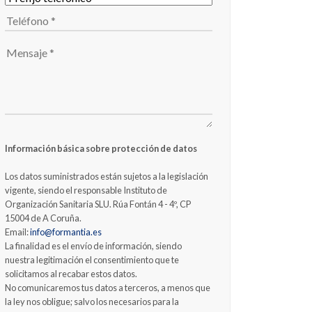
Información básica sobre protección de datos
Los datos suministrados están sujetos a la legislación
vigente, siendo el responsable Instituto de
Organización Sanitaria SLU. Rúa Fontán 4 - 4º, CP
15004 de A Coruña.
Email:
info@formantia.es
La finalidad es el envío de información, siendo
nuestra legitimación el consentimiento que te
solicitamos al recabar estos datos.
No comunicaremos tus datos a terceros, a menos que
la ley nos obligue; salvo los necesarios para la