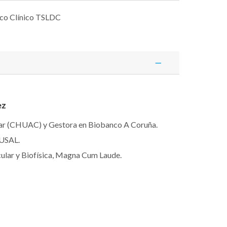
ico Clínico TSLDC
ez
ar (CHUAC) y Gestora en Biobanco A Coruña.
 USAL.
ular y Biofísica, Magna Cum Laude.