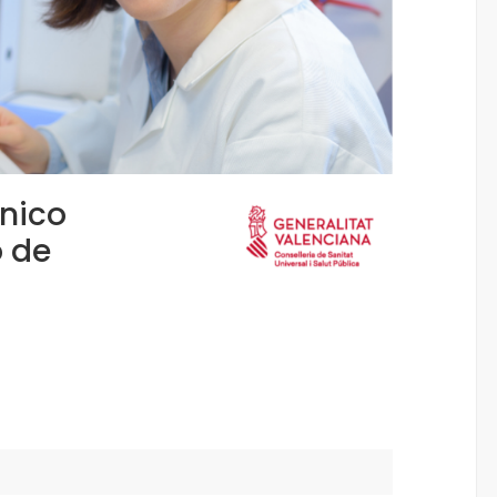
cnico
o de