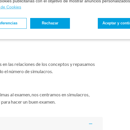
 cookies publicitarias con el objetivo de mostrar anuncios personalizados
a de Cookies
ulos + 1 de legislación común.
Nos centramos
conceptos.
eferencias
Rechazar
Aceptar y cont
i la fecha del examen se adelanta, el programa se
adicionalmente los meses o módulos a los que
 en las relaciones de los conceptos y repasamos
do el número de simulacros.
ximas al examen, nos centramos en simulacros,
l para hacer un buen examen.