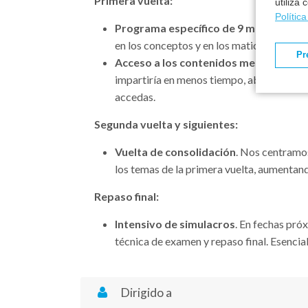
Primera vuelta:
utiliza
Polític
Programa específico de 9 meses o mód
en los conceptos y en los matices de los 
Pr
Acceso a los contenidos mes a mes
. S
impartiría en menos tiempo, abonándose 
accedas.
Segunda vuelta y siguientes:
Vuelta de consolidación
. Nos centramos
los temas de la primera vuelta, aumentan
Repaso final:
Intensivo de simulacros
. En fechas pró
técnica de examen y repaso final. Esencia
Dirigido a