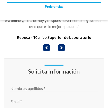
solucionan las dudas. Lo que menos me gusta es que algunos
Preferencias
temas son más largos y complicados que otros y requerirían
más tiempo. Antes de apuntarme, el miedo que tenía es que
era online y, a día de hoy y después de ver cómo lo gestionan,
creo que es lo mejor que tiene."
Rebeca - Técnico Superior de Laboratorio
Previous
Next
Solicita información