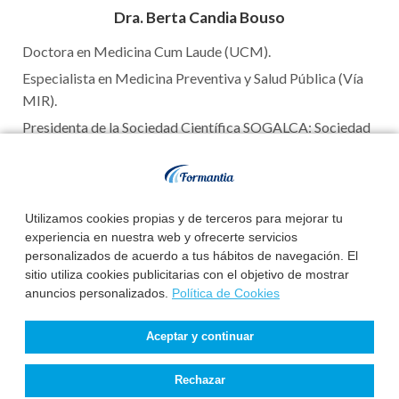
Dra. Berta Candia Bouso
Doctora en Medicina Cum Laude (UCM).
Especialista en Medicina Preventiva y Salud Pública (Vía
MIR).
Presidenta de la Sociedad Científica SOGALCA: Sociedad
Gallega de Calidad Asistencial.
Leer más
Utilizamos cookies propias y de terceros para mejorar tu
experiencia en nuestra web y ofrecerte servicios
personalizados de acuerdo a tus hábitos de navegación. El
sitio utiliza cookies publicitarias con el objetivo de mostrar
anuncios personalizados.
Política de Cookies
Testimonios
Aceptar y continuar
Rechazar
"Me gusta mucho porque tú marcas tus tiempos y siempre te