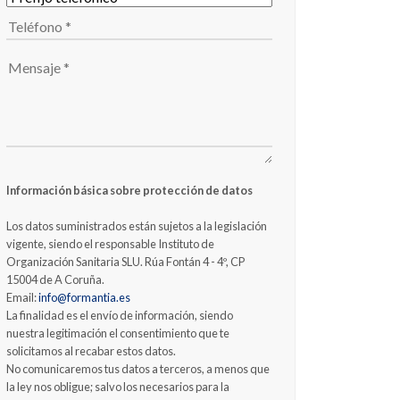
Información básica sobre protección de datos
Los datos suministrados están sujetos a la legislación
vigente, siendo el responsable Instituto de
Organización Sanitaria SLU. Rúa Fontán 4 - 4º, CP
15004 de A Coruña.
Email:
info@formantia.es
La finalidad es el envío de información, siendo
nuestra legitimación el consentimiento que te
solicitamos al recabar estos datos.
No comunicaremos tus datos a terceros, a menos que
la ley nos obligue; salvo los necesarios para la