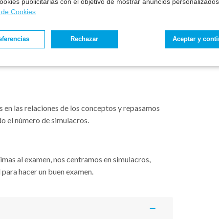
 cookies publicitarias con el objetivo de mostrar anuncios personalizados
a de Cookies
ulos + 1 de legislación común.
Nos centramos
conceptos.
eferencias
Rechazar
Aceptar y cont
i la fecha del examen se adelanta, el programa se
adicionalmente los meses o módulos a los que
 en las relaciones de los conceptos y repasamos
do el número de simulacros.
ximas al examen, nos centramos en simulacros,
l para hacer un buen examen.