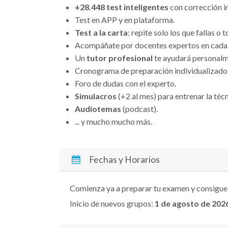
+28.448 test inteligentes
con corrección in
Test en APP y en plataforma.
Test a la carta
: repite solo los que fallas o 
Acompáñate por docentes expertos en cada 
Un
tutor profesional
te ayudará personalm
Cronograma de preparación individualizado
Foro de dudas con el experto.
Simulacros
(+2 al mes) para entrenar la técn
Audiotemas
(podcast).
... y mucho mucho más.
Fechas y Horarios
Comienza ya a preparar tu examen y consigue
Inicio de nuevos grupos:
1 de agosto
de 202