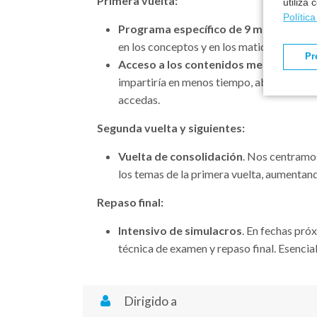
Primera vuelta:
utiliza
Polític
Programa específico de 9 meses o mód
en los conceptos y en los matices de los 
Pr
Acceso a los contenidos mes a mes
. S
impartiría en menos tiempo, abonándose 
accedas.
Segunda vuelta y siguientes:
Vuelta de consolidación
. Nos centramos
los temas de la primera vuelta, aumentan
Repaso final:
Intensivo de simulacros
. En fechas pró
técnica de examen y repaso final. Esencia
Dirigido a