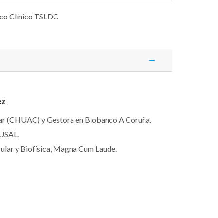
ico Clínico TSLDC
ez
ar (CHUAC) y Gestora en Biobanco A Coruña.
 USAL.
ular y Biofísica, Magna Cum Laude.