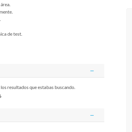
área.
lmente.
.
ica de test.
 los resultados que estabas buscando.
6