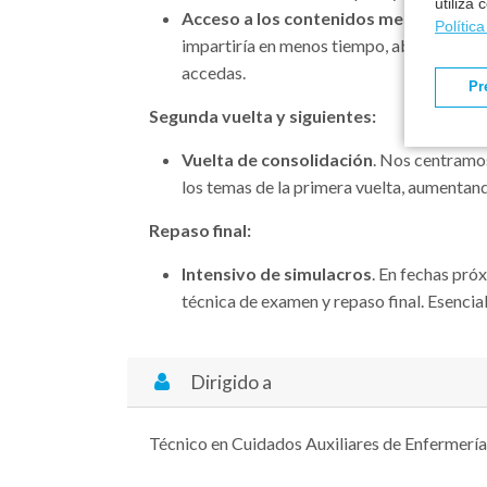
utiliza
Acceso a los contenidos mes a mes
. S
Polític
impartiría en menos tiempo, abonándose 
accedas.
Pr
Segunda vuelta y siguientes:
Vuelta de consolidación
. Nos centramos
los temas de la primera vuelta, aumentan
Repaso final:
Intensivo de simulacros
. En fechas pró
técnica de examen y repaso final. Esencia
Dirigido a
Técnico en Cuidados Auxiliares de Enfermer