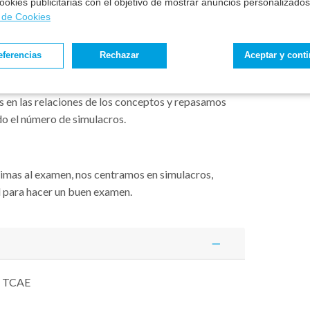
 cookies publicitarias con el objetivo de mostrar anuncios personalizados
i la fecha del examen se adelanta, el programa se
a de Cookies
adicionalmente los meses o módulos a los que
eferencias
Rechazar
Aceptar y cont
 en las relaciones de los conceptos y repasamos
do el número de simulacros.
ximas al examen, nos centramos en simulacros,
l para hacer un buen examen.
ía TCAE