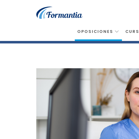
OPOSICIONES
CUR
Inicio
>
Oposiciones
>
Tcae Auxiliar Enferm