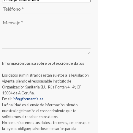
Información básica sobre protección de datos
Los datos suministrados están sujetos a la legislación
vigente, siendo el responsable Instituto de
Organización Sanitaria SLU. Rúa Fontán 4 - 4º, CP
15004 de A Coruña.
Email:
info@formantia.es
La finalidad es el envío de información, siendo
nuestra legitimación el consentimiento que te
solicitamos al recabar estos datos.
No comunicaremos tus datos a terceros, a menos que
la ley nos obligue; salvo los necesarios para la