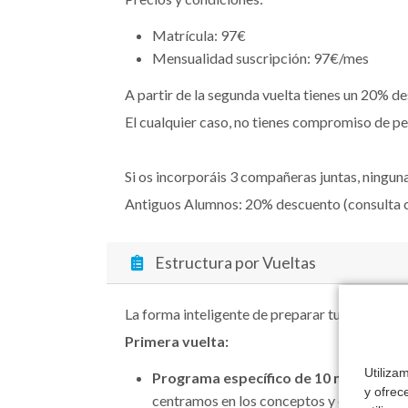
Matrícula: 97€
Mensualidad suscripción: 97€/mes
A partir de la segunda vuelta tienes un 20% d
El cualquier caso, no tienes compromiso de p
Si os incorporáis 3 compañeras juntas, ningun
Antiguos Alumnos: 20% descuento (consulta c
Estructura por Vueltas
La forma inteligente de preparar tu oposición.
Primera vuelta:
Utiliza
Programa específico de 10 meses o mó
y ofrec
centramos en los conceptos y en los mati