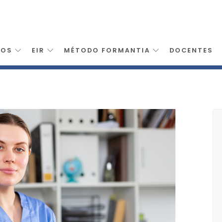
SOS
EIR
MÉTODO FORMANTIA
DOCENTES
eria
>
Tcae Para Aragon Tecnico En Cuidados Auxiliares De Enfer