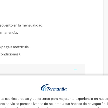
escuento en la mensualidad.
ermanencia.
a pagáis matrícula.
ondiciones).
 Sistema de vueltas:
mos cookies propias y de terceros para mejorar tu experiencia en nues
dulos + 1 de legislación común.
Nos
erte servicios personalizados de acuerdo a tus hábitos de navegación. E
ces de los conceptos.