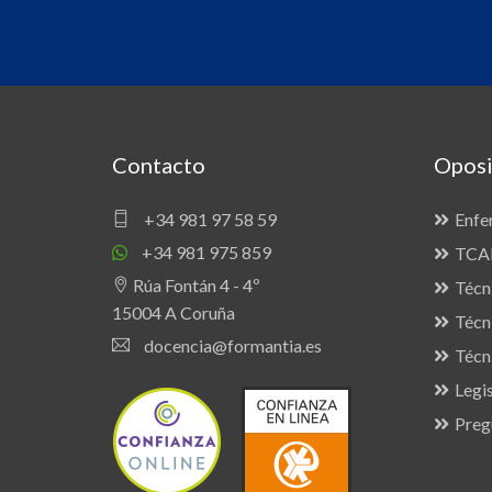
Contacto
Oposi
+34 981 97 58 59
Enfe
+34 981 975 859
TCAE
Rúa Fontán 4 - 4º
Técn
15004 A Coruña
Técn
docencia@formantia.es
Técn
Legis
Preg