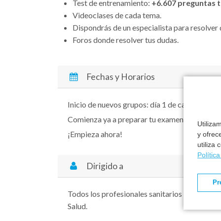
Test de entrenamiento:
+6.607 preguntas te
Videoclases de cada tema.
Dispondrás de un especialista para resolver 
Foros donde resolver tus dudas.
Fechas y Horarios
Inicio de nuevos grupos: día 1 de cada mes.
Comienza ya a preparar tu examen y consigue
Utiliza
¡Empieza ahora!
y ofrec
utiliza
Polític
Dirigido a
Pr
Todos los profesionales sanitarios que se pre
Salud.