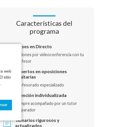
Características del
programa
Clases en Directo
Sesiones por videoconferencia con tu
profesor
Expertos en oposiciones
tra web
sanitarias
l sitio
.
Profesorado especializado
Atención individualizada
Siempre acompañado por un tutor
inuar
preparador
Temarios rigurosos y
actualizados