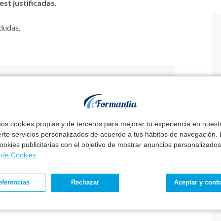
st justificadas.
dudas.
 los resultados que estabas buscando.
mos cookies propias y de terceros para mejorar tu experiencia en nues
erte servicios personalizados de acuerdo a tus hábitos de navegación. E
 cookies publicitarias con el objetivo de mostrar anuncios personalizados
a de Cookies
eferencias
Rechazar
Aceptar y cont
senten a convocatoria del Servicio Valenciano de