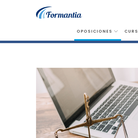
OPOSICIONES
CUR
Inicio
>
Oposiciones
>
Legislacion
>
Legislac