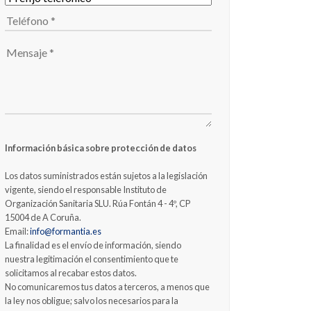
Información básica sobre protección de datos
Los datos suministrados están sujetos a la legislación
vigente, siendo el responsable Instituto de
Organización Sanitaria SLU. Rúa Fontán 4 - 4º, CP
15004 de A Coruña.
Email:
info@formantia.es
La finalidad es el envío de información, siendo
nuestra legitimación el consentimiento que te
solicitamos al recabar estos datos.
No comunicaremos tus datos a terceros, a menos que
la ley nos obligue; salvo los necesarios para la