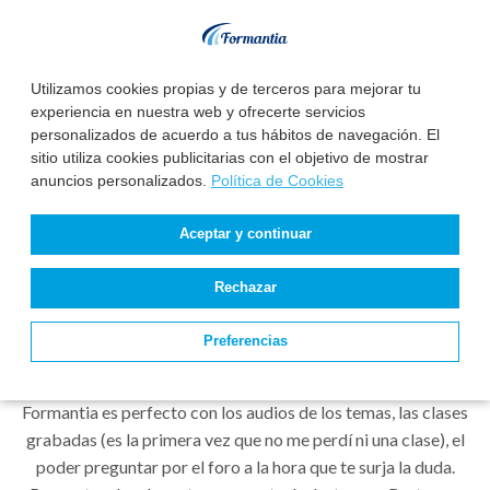
Presidenta de la Sociedad Científica SOGALCA: Sociedad
Gallega de Calidad Asistencial.
Leer más
Utilizamos cookies propias y de terceros para mejorar tu
experiencia en nuestra web y ofrecerte servicios
personalizados de acuerdo a tus hábitos de navegación. El
sitio utiliza cookies publicitarias con el objetivo de mostrar
anuncios personalizados.
Política de Cookies
Aceptar y continuar
Testimonios
Rechazar
"Me ha sido de mucha utilidad.Preparé muchas oposiciones
Preferencias
por el método tradicional de asistir a clases, pero
actualmente dispongo de poco tiempo y el sistema de
Formantia es perfecto con los audios de los temas, las clases
grabadas (es la primera vez que no me perdí ni una clase), el
poder preguntar por el foro a la hora que te surja la duda.