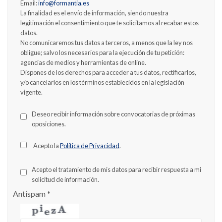
Email:
info@formantia.es
La finalidad es el envío de información, siendo nuestra
legitimación el consentimiento que te solicitamos al recabar estos
datos.
No comunicaremos tus datos a terceros, a menos que la ley nos
obligue; salvo los necesarios para la ejecución de tu petición:
agencias de medios y herramientas de online.
Dispones de los derechos para acceder a tus datos, rectificarlos,
y/o cancelarlos en los términos establecidos en la legislación
vigente.
Deseo recibir información sobre convocatorias de próximas
oposiciones.
Acepto la
Política de Privacidad
.
Acepto el tratamiento de mis datos para recibir respuesta a mi
solicitud de información.
Antispam
*