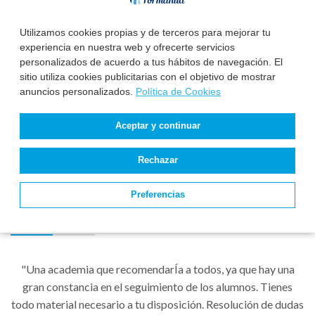
Doctora en Medicina Cum Laude (UCM).
Especialista en Medicina Preventiva y Salud Pública (Vía
Utilizamos cookies propias y de terceros para mejorar tu
MIR).
experiencia en nuestra web y ofrecerte servicios
personalizados de acuerdo a tus hábitos de navegación. El
Presidenta de la Sociedad Científica SOGALCA: Sociedad
sitio utiliza cookies publicitarias con el objetivo de mostrar
Gallega de Calidad Asistencial.
anuncios personalizados.
Política de Cookies
Leer más
Aceptar y continuar
Rechazar
Preferencias
Testimonios
"Una academia que recomendarÍa a todos, ya que hay una
gran constancia en el seguimiento de los alumnos. Tienes
todo material necesario a tu disposición. Resolución de dudas