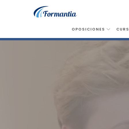
OPOSICIONES
CUR
Inicio
>
Opiniones
>
Higiene Bucodental