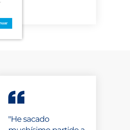
.
inuar