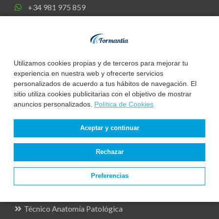
+34 981 975 859
Rúa Fontán 4 - 4º
15004 A Coruña
docencia@formantia.es
Utilizamos cookies propias y de terceros para mejorar tu
experiencia en nuestra web y ofrecerte servicios
personalizados de acuerdo a tus hábitos de navegación. El
sitio utiliza cookies publicitarias con el objetivo de mostrar
anuncios personalizados.
Política de Cookies
Aceptar y continuar
Oposiciones
Rechazar
Enfermería
Preferencias
TCAE Auxiliar Enfermería
Técnico Laboratorio
Técnico Anatomía Patológica