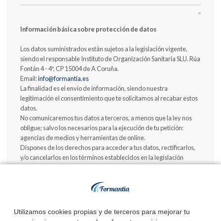
Información básica sobre protección de datos
Los datos suministrados están sujetos a la legislación vigente,
siendo el responsable Instituto de Organización Sanitaria SLU. Rúa
Fontán 4 - 4º, CP 15004 de A Coruña.
Email:
info@formantia.es
La finalidad es el envío de información, siendo nuestra
legitimación el consentimiento que te solicitamos al recabar estos
datos.
No comunicaremos tus datos a terceros, a menos que la ley nos
obligue; salvo los necesarios para la ejecución de tu petición:
agencias de medios y herramientas de online.
Dispones de los derechos para acceder a tus datos, rectificarlos,
y/o cancelarlos en los términos establecidos en la legislación
vigente.
Deseo recibir información sobre convocatorias de próximas
oposiciones.
Utilizamos cookies propias y de terceros para mejorar tu
Acepto la
Política de Privacidad
.