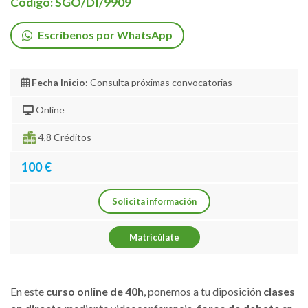
Código: SGO/DI/9909
Escríbenos por WhatsApp
Fecha Inicio:
Consulta próximas convocatorias
Online
4,8 Créditos
100 €
Solicita información
Matricúlate
En este
curso online de 40h
, ponemos a tu diposición
clases