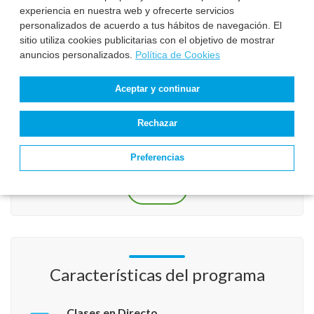
experiencia en nuestra web y ofrecerte servicios
Acepto la
Política de Privacidad
.
personalizados de acuerdo a tus hábitos de navegación. El
sitio utiliza cookies publicitarias con el objetivo de mostrar
Acepto el tratamiento de mis datos para recibir respuesta a mi
anuncios personalizados.
Política de Cookies
solicitud de información.
Antispam
*
Aceptar y continuar
Rechazar
Preferencias
Características del programa
Clases en Directo