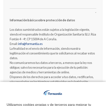
Información básica sobre protección de datos
Los datos suministrados están sujetos a la legislación vigente,
siendo el responsable Instituto de Organización Sanitaria SLU. Rúa
Fontán 4 - 4º, CP 15004 de A Coruña.
Email:
info@formantia.es
La finalidad es el envío de información, siendo nuestra
legitimación el consentimiento que te solicitamos al recabar estos
datos.
No comunicaremos tus datos a terceros, a menos que la ley nos
obligue; salvo los necesarios para la ejecución de tu petición:
agencias de medios y herramientas de online.
Dispones de los derechos para acceder a tus datos, rectificarlos,
y/o cancelarlos en los términos establecidos en la legislación
vigente.
Deseo recibir información sobre convocatorias de próximas
oposiciones.
Utilizamos cookies propias y de terceros para mejorar tu