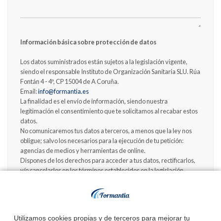
Información básica sobre protección de datos
Los datos suministrados están sujetos a la legislación vigente,
siendo el responsable Instituto de Organización Sanitaria SLU. Rúa
Fontán 4 - 4º, CP 15004 de A Coruña.
Email:
info@formantia.es
La finalidad es el envío de información, siendo nuestra
legitimación el consentimiento que te solicitamos al recabar estos
datos.
No comunicaremos tus datos a terceros, a menos que la ley nos
obligue; salvo los necesarios para la ejecución de tu petición:
agencias de medios y herramientas de online.
Dispones de los derechos para acceder a tus datos, rectificarlos,
y/o cancelarlos en los términos establecidos en la legislación
vigente.
Deseo recibir información sobre convocatorias de próximas
oposiciones.
Utilizamos cookies propias y de terceros para mejorar tu