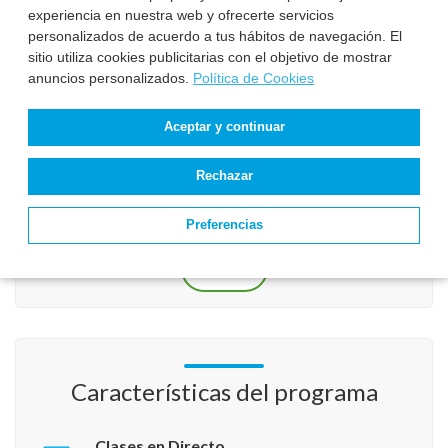
experiencia en nuestra web y ofrecerte servicios
Acepto la
Política de Privacidad
.
personalizados de acuerdo a tus hábitos de navegación. El
sitio utiliza cookies publicitarias con el objetivo de mostrar
Acepto el tratamiento de mis datos para recibir respuesta a mi
anuncios personalizados.
Política de Cookies
solicitud de información.
Antispam
*
Aceptar y continuar
Rechazar
Preferencias
Características del programa
Clases en Directo