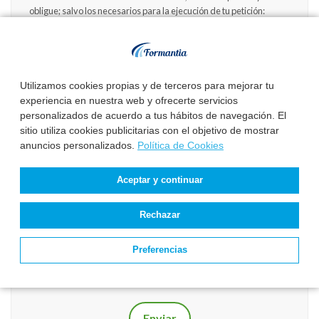
obligue; salvo los necesarios para la ejecución de tu petición:
agencias de medios y herramientas de online.
Dispones de los derechos para acceder a tus datos, rectificarlos,
y/o cancelarlos en los términos establecidos en la legislación
vigente.
Utilizamos cookies propias y de terceros para mejorar tu
Deseo recibir información sobre convocatorias de próximas
experiencia en nuestra web y ofrecerte servicios
oposiciones.
personalizados de acuerdo a tus hábitos de navegación. El
sitio utiliza cookies publicitarias con el objetivo de mostrar
Acepto la
Política de Privacidad
.
anuncios personalizados.
Política de Cookies
Acepto el tratamiento de mis datos para recibir respuesta a mi
Aceptar y continuar
solicitud de información.
Antispam
*
Rechazar
Preferencias