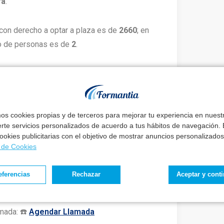
ra
.
con derecho a optar a plaza es de
2660
; en
ro de personas es de
2
.
ofertadas, los aspirantes tendrán un plazo
ir del día siguiente al de su publicación.
mos cookies propias y de terceros para mejorar tu experiencia en nues
erte servicios personalizados de acuerdo a tus hábitos de navegación. E
 cookies publicitarias con el objetivo de mostrar anuncios personalizados
ay un buen método
a de Cookies
eguir tus metas
sin renunciar a tu vida.
eferencias
Rechazar
Aceptar y cont
, podrás conseguir el trabajo de tu vida sin
mada: ☎️
Agendar Llamada