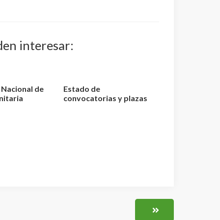
den interesar:
o Nacional de
Estado de
nitaria
convocatorias y plazas
elaci...
de Enfermería