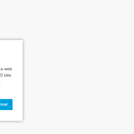
tra web
l sitio
.
inuar