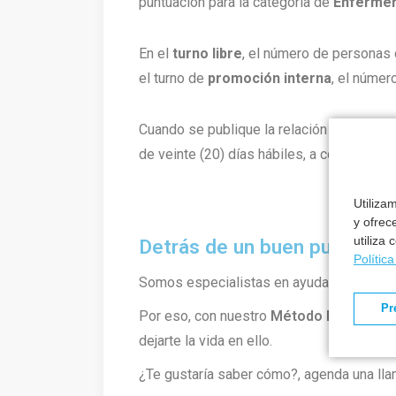
puntuación para la categoría de
Enferme
En el
turno libre
, el número de personas 
el turno de
promoción interna
, el núme
Cuando se publique la relación de plazas 
de veinte (20) días hábiles, a contar a part
Utiliza
y ofrec
utiliza
Detrás de un buen puesto h
Polític
Somos especialistas en ayudarte a cons
Pr
Por eso, con nuestro
Método Formantia
dejarte la vida en ello.
¿Te gustaría saber cómo?, agenda una lla