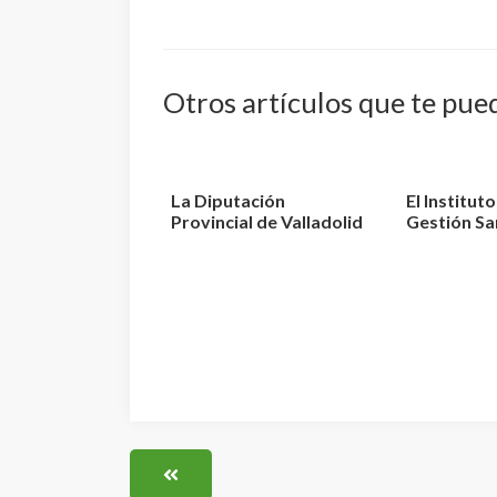
Otros artículos que te pue
La Diputación
El Institut
Provincial de Valladolid
Gestión Sa
convoca 3 plazas de E...
aprueba la r