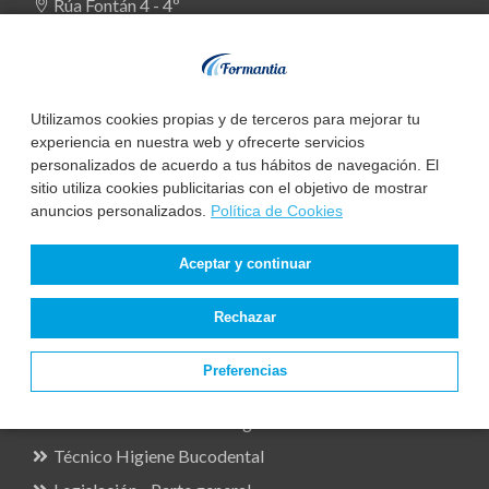
Rúa Fontán 4 - 4º
15004 A Coruña
docencia@formantia.es
Utilizamos cookies propias y de terceros para mejorar tu
experiencia en nuestra web y ofrecerte servicios
personalizados de acuerdo a tus hábitos de navegación. El
sitio utiliza cookies publicitarias con el objetivo de mostrar
anuncios personalizados.
Política de Cookies
Aceptar y continuar
Oposiciones
Rechazar
Enfermería
TCAE Auxiliar Enfermería
Preferencias
Técnico Laboratorio
Técnico Anatomía Patológica
Técnico Higiene Bucodental