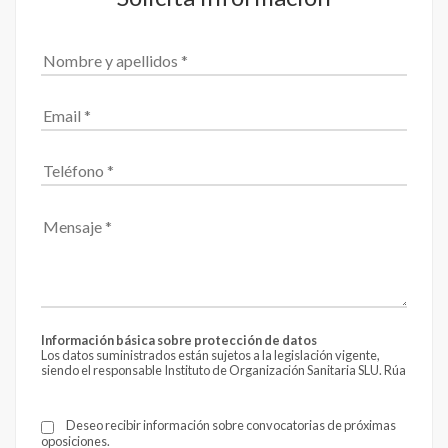
Información básica sobre protección de datos
Los datos suministrados están sujetos a la legislación vigente,
siendo el responsable Instituto de Organización Sanitaria SLU. Rúa
Fontán 4 - 4º, CP 15004 de A Coruña.
Email:
info@formantia.es
La finalidad es el envío de información, siendo nuestra
Deseo recibir información sobre convocatorias de próximas
legitimación el consentimiento que te solicitamos al recabar estos
oposiciones.
datos.