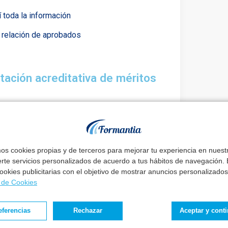
 toda la información
a relación de aprobados
ación acreditativa de méritos
 superado la fase de oposición
.
 el día siguiente al de la publicación de esta
te plataforma electrónica, en la
página web
mos cookies propias y de terceros para mejorar tu experiencia en nues
erte servicios personalizados de acuerdo a tus hábitos de navegación. E
 cookies publicitarias con el objetivo de mostrar anuncios personalizados
a de Cookies
ay un buen método
eferencias
Rechazar
Aceptar y cont