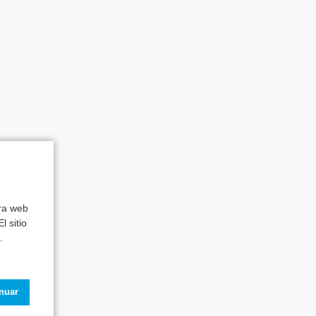
tra web
l sitio
.
inuar