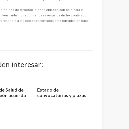
ntenidos de terceros, dichos enlaces son solo para la
or; Formantia no recomienda ni respalda dicho contenido.
n respecto a las acciones tomadas o no tomadas en base
den interesar:
 de Salud de
Estado de
León acuerda
convocatorias y plazas
...
de TEL – Técnico
Superior L...