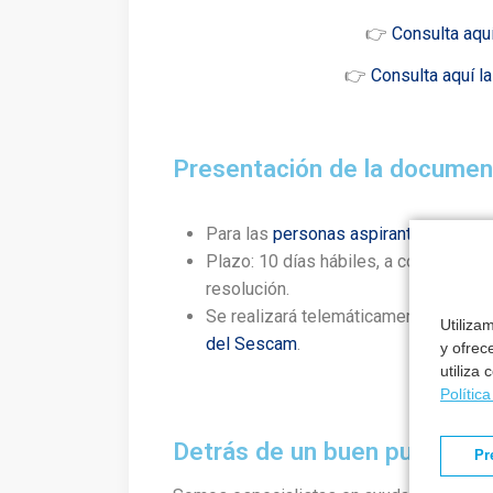
👉
Consulta aquí
👉
Consulta aquí l
Presentación de la document
Para las
personas aspirantes que han
Plazo: 10 días hábiles, a contar desde
resolución.
Se realizará telemáticamente, median
Utiliza
del Sescam
.
y ofrec
utiliza
Polític
Detrás de un buen puesto h
Pr