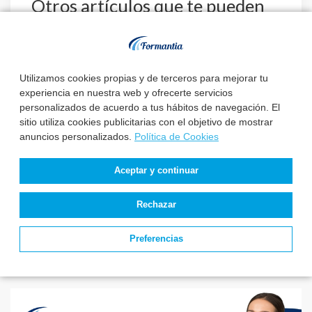
Otros artículos que te pueden
interesar:
Utilizamos cookies propias y de terceros para mejorar tu
El Instituto Nacional
El Servicio de Salud
experiencia en nuestra web y ofrecerte servicios
de Gestión Sanitaria
de Castilla y León
personalizados de acuerdo a tus hábitos de navegación. El
aprueba la relaci...
acuerda la
sitio utiliza cookies publicitarias con el objetivo de mostrar
designaci...
anuncios personalizados.
Política de Cookies
Estado de
Aceptar y continuar
convocatorias y
plazas de TEL –
Técnico Superior L...
Rechazar
Preferencias