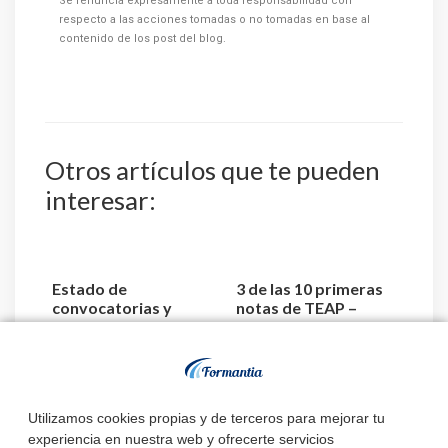
Se renuncia expresamente a toda responsabilidad con
respecto a las acciones tomadas o no tomadas en base al
contenido de los post del blog.
Otros artículos que te pueden
interesar:
Estado de
3 de las 10 primeras
convocatorias y
notas de TEAP –
plazas de TEAP –
Técnico Superior
Técnico Superior ...
Anatom...
El Servicio de Salud
Utilizamos cookies propias y de terceros para mejorar tu
de Castilla y León
aprueba la relación ...
experiencia en nuestra web y ofrecerte servicios