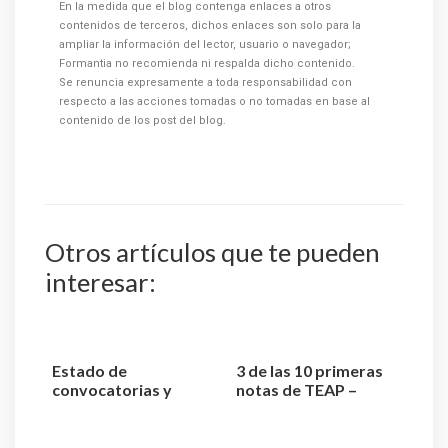
En la medida que el blog contenga enlaces a otros
contenidos de terceros, dichos enlaces son solo para la
ampliar la información del lector, usuario o navegador;
Formantia no recomienda ni respalda dicho contenido.
Se renuncia expresamente a toda responsabilidad con
respecto a las acciones tomadas o no tomadas en base al
contenido de los post del blog.
Otros artículos que te pueden
interesar:
Estado de
3 de las 10 primeras
convocatorias y
notas de TEAP –
plazas de TEAP –
Técnico Superior
Técnico Superior ...
Anatom...